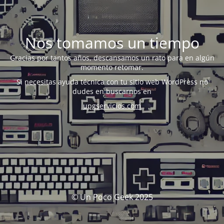
Nos tomamos un tiempo
Gracias por tantos años, descansamos un rato para en algún
momento retomar.
Si necesitas ayuda técnica con tu sitio web WordPress no
dudes en buscarnos en
upgservicios.com
© Un Poco Geek 2025