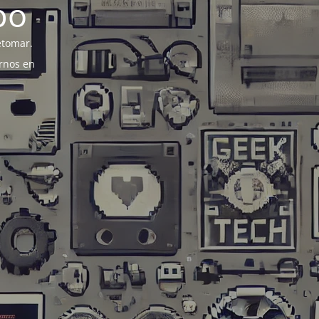
po
etomar.
rnos en