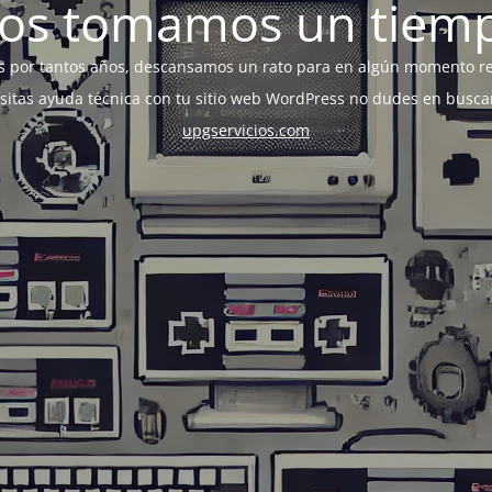
os tomamos un tiem
s por tantos años, descansamos un rato para en algún momento r
esitas ayuda técnica con tu sitio web WordPress no dudes en busca
upgservicios.com