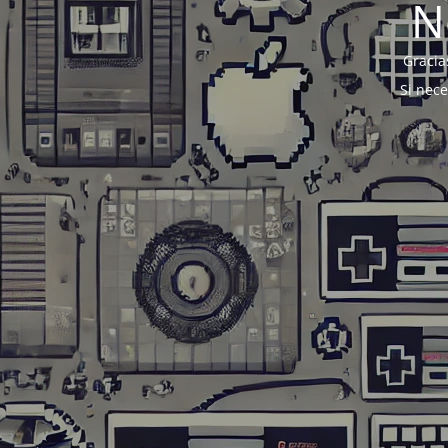
N
Gracia
Si nec