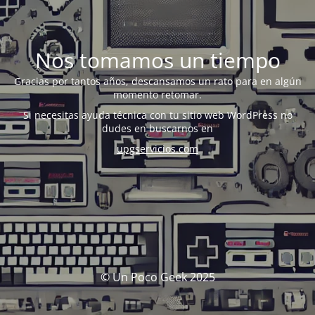
Nos tomamos un tiempo
Gracias por tantos años, descansamos un rato para en algún
momento retomar.
Si necesitas ayuda técnica con tu sitio web WordPress no
dudes en buscarnos en
upgservicios.com
© Un Poco Geek 2025