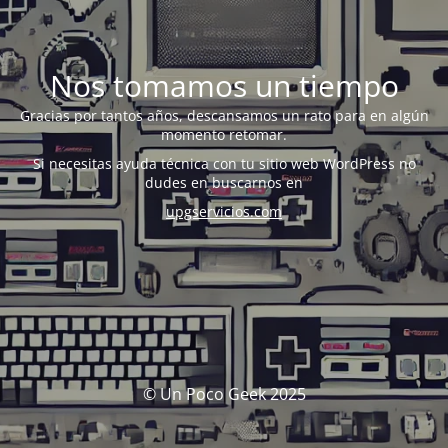
Nos tomamos un tiempo
Gracias por tantos años, descansamos un rato para en algún
momento retomar.
Si necesitas ayuda técnica con tu sitio web WordPress no
dudes en buscarnos en
upgservicios.com
© Un Poco Geek 2025