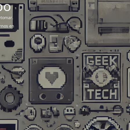
po
etomar.
rnos en