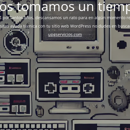
os tomamos un tiem
s por tantos años, descansamos un rato para en algún momento r
esitas ayuda técnica con tu sitio web WordPress no dudes en busca
upgservicios.com