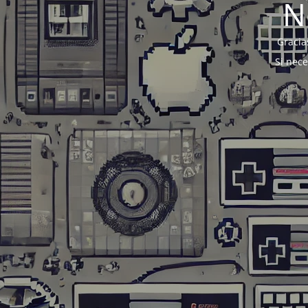
N
Gracia
Si nec