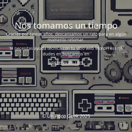
Nos tomamos un tiempo
Gracias por tantos años, descansamos un rato para en algún
momento retomar.
Si necesitas ayuda técnica con tu sitio web WordPress no
dudes en buscarnos en
upgservicios.com
© Un Poco Geek 2025