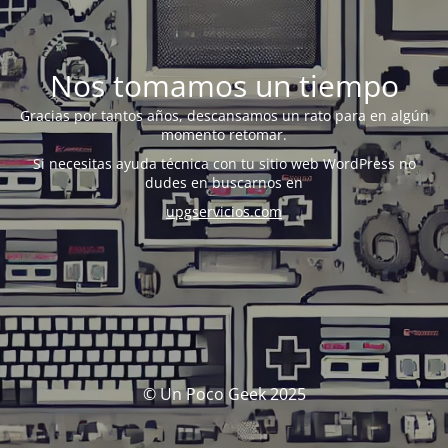
Nos tomamos un tiempo
Gracias por tantos años, descansamos un rato para en algún
momento retomar.
Si necesitas ayuda técnica con tu sitio web WordPress no
dudes en buscarnos en
upgservicios.com
© Un Poco Geek 2025