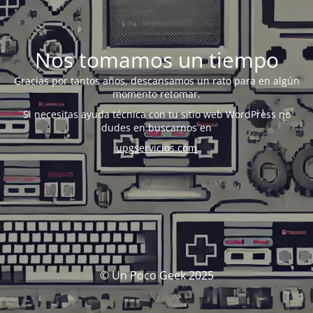
Nos tomamos un tiempo
Gracias por tantos años, descansamos un rato para en algún
momento retomar.
Si necesitas ayuda técnica con tu sitio web WordPress no
dudes en buscarnos en
upgservicios.com
© Un Poco Geek 2025