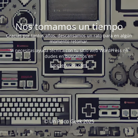
Nos tomamos un tiempo
Gracias por tantos años, descansamos un rato para en algún
momento retomar.
Si necesitas ayuda técnica con tu sitio web WordPress no
dudes en buscarnos en
upgservicios.com
© Un Poco Geek 2025