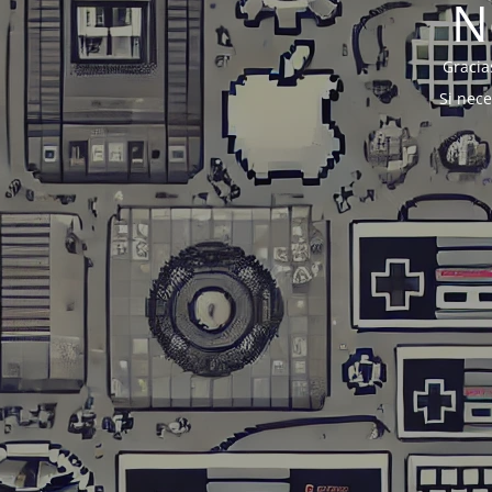
N
Gracia
Si nec