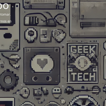
po
etomar.
rnos en