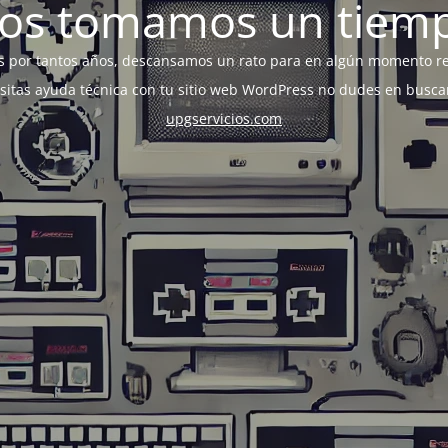
os tomamos un tiem
s por tantos años, descansamos un rato para en algún momento r
esitas ayuda técnica con tu sitio web WordPress no dudes en busca
upgservicios.com