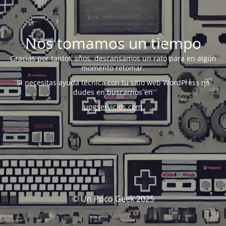
Nos tomamos un tiempo
Gracias por tantos años, descansamos un rato para en algún
momento retomar.
Si necesitas ayuda técnica con tu sitio web WordPress no
dudes en buscarnos en
upgservicios.com
© Un Poco Geek 2025