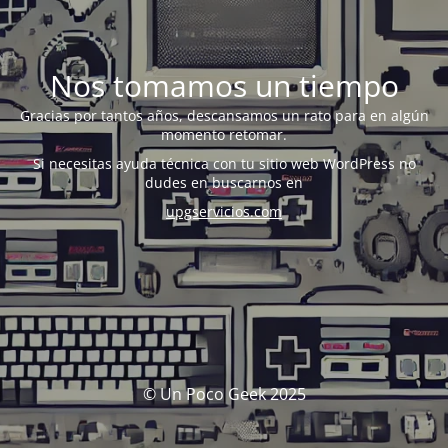
Nos tomamos un tiempo
Gracias por tantos años, descansamos un rato para en algún
momento retomar.
Si necesitas ayuda técnica con tu sitio web WordPress no
dudes en buscarnos en
upgservicios.com
© Un Poco Geek 2025