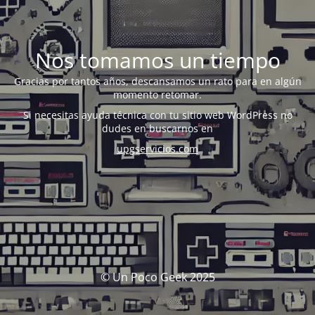
Nos tomamos un tiempo
Gracias por tantos años, descansamos un rato para en algún
momento retomar.
Si necesitas ayuda técnica con tu sitio web WordPress no
dudes en buscarnos en
upgservicios.com
© Un Poco Geek 2025