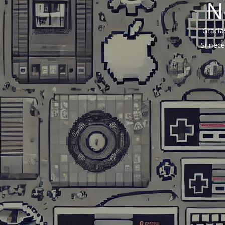
N
Gracia
Si nec