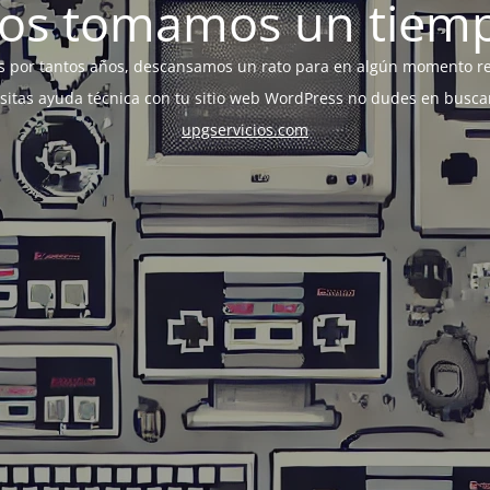
os tomamos un tiem
s por tantos años, descansamos un rato para en algún momento r
esitas ayuda técnica con tu sitio web WordPress no dudes en busca
upgservicios.com