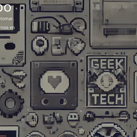
po
etomar.
rnos en