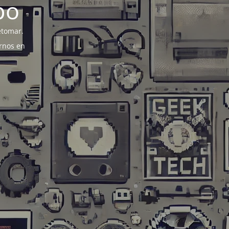
po
etomar.
rnos en