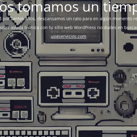
os tomamos un tiem
s por tantos años, descansamos un rato para en algún momento r
esitas ayuda técnica con tu sitio web WordPress no dudes en busca
upgservicios.com