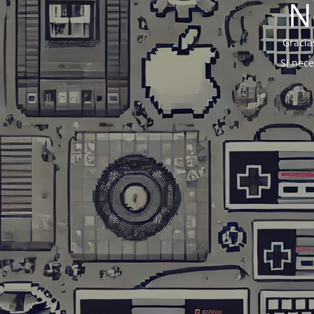
N
Gracia
Si nec