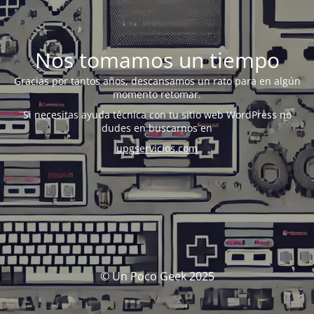
Nos tomamos un tiempo
Gracias por tantos años, descansamos un rato para en algún
momento retomar.
Si necesitas ayuda técnica con tu sitio web WordPress no
dudes en buscarnos en
upgservicios.com
© Un Poco Geek 2025